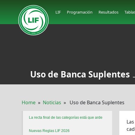
LIF
Programación
Resultados
Tabla
Uso de Banca Suplentes
Home
»
Noticias
» Uso de Banca Suplentes
La recta final de las categorías está que arde
Las
cad
Nuevas Reglas LIF 2026