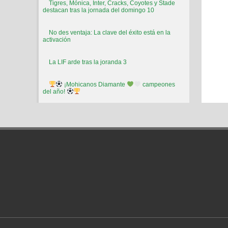
Tigres, Mónica, Inter, Cracks, Coyotes y Stade
destacan tras la jornada del domingo 10
No des ventaja: La clave del éxito está en la
activación
La LIF arde tras la joranda 3
¡Mohicanos Diamante
campeones
del año!